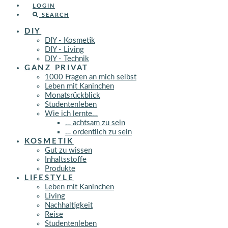
LOGIN
SEARCH
DIY
DIY - Kosmetik
DIY - Living
DIY - Technik
GANZ PRIVAT
1000 Fragen an mich selbst
Leben mit Kaninchen
Monatsrückblick
Studentenleben
Wie ich lernte…
… achtsam zu sein
… ordentlich zu sein
KOSMETIK
Gut zu wissen
Inhaltsstoffe
Produkte
LIFESTYLE
Leben mit Kaninchen
Living
Nachhaltigkeit
Reise
Studentenleben